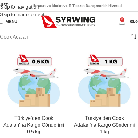
USD
İhracat ve İthalat ve E-Ticaret Danışmanlık Hizmeti
Skip to navigation
Skip to main content
0
MENU
$
0.0
Cook Adaları
Türkiye’den Cook
Türkiye’den Cook
Adaları’na Kargo Gönderimi
Adaları’na Kargo Gönderimi
0.5 kg
1 kg