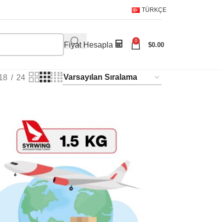
TÜRKÇE
0
Fiyat Hesapla
$
0.00
18
24