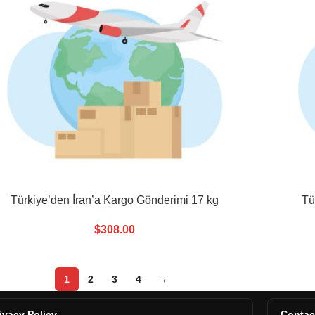
Türkiye’den İran’a Kargo Gönderimi 17 kg
Tü
$
308.00
1
2
3
4
→
ivacy Policy
Contac