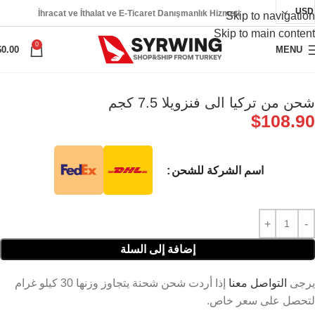
USD
İhracat ve İthalat ve E-Ticaret Danışmanlık Hizmeti
Skip to navigation
Skip to main content
0
$
0.00
MENU
شحن من تركيا الى فنزويلا 7.5 كجم
$
108.90
اسم الشركة للشحن
إضافة إلى السلة
يرجى
التواصل معنا
إذا أردت شحن شحنة يتجاوز وزنها 30 كيلو غرام
لتحصل على سعر خاص.