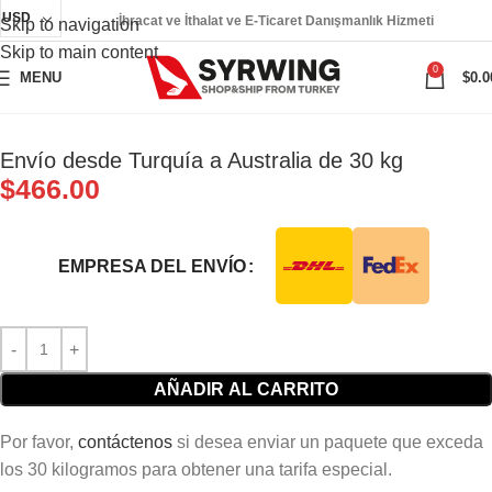
USD
İhracat ve İthalat ve E-Ticaret Danışmanlık Hizmeti
Skip to navigation
Skip to main content
0
MENU
$
0.0
Envío desde Turquía a Australia de 30 kg
$
466.00
EMPRESA DEL ENVÍO
AÑADIR AL CARRITO
Por favor,
contáctenos
si desea enviar un paquete que exceda
los 30 kilogramos para obtener una tarifa especial.