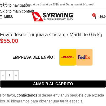
USD
İhracat ve İthalat ve E-Ticaret Danışmanlık Hizmeti
Skip to navigation
Skip to main content
0
MENU
$
0.0
Envío desde Turquía a Costa de Marfil de 0.5 kg
$
55.00
EMPRESA DEL ENVÍO
AÑADIR AL CARRITO
Por favor,
contáctenos
si desea enviar un paquete que exceda
los 30 kilogramos para obtener una tarifa especial.