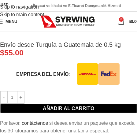
USD
İhracat ve İthalat ve E-Ticaret Danışmanlık Hizmeti
Skip to navigation
Skip to main content
0
MENU
$
0.0
Envío desde Turquía a Guatemala de 0.5 kg
$
55.00
EMPRESA DEL ENVÍO
AÑADIR AL CARRITO
Por favor,
contáctenos
si desea enviar un paquete que exceda
los 30 kilogramos para obtener una tarifa especial.