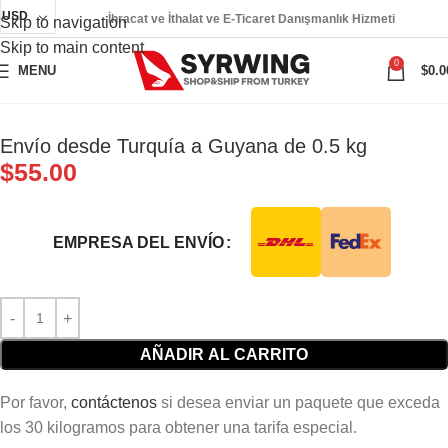
USD
İhracat ve İthalat ve E-Ticaret Danışmanlık Hizmeti
Skip to navigation
Skip to main content
0
MENU
$
0.0
Envío desde Turquía a Guyana de 0.5 kg
$
55.00
EMPRESA DEL ENVÍO
AÑADIR AL CARRITO
Por favor,
contáctenos
si desea enviar un paquete que exceda
los 30 kilogramos para obtener una tarifa especial.