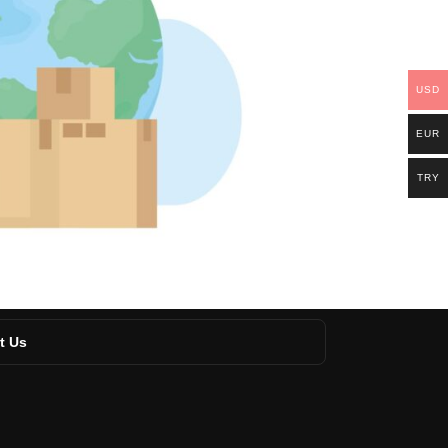
USD
EUR
TRY
t Us