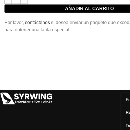
AÑADIR AL CARRITO
Por favor,
contáctenos
si desea enviar un paquete que exced
para obtener una tarifa especial.
Pr
Re
T