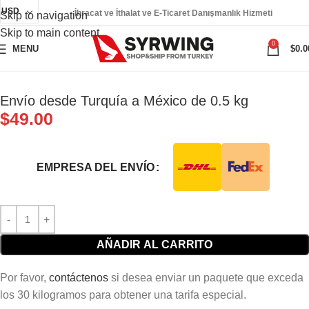
USD
İhracat ve İthalat ve E-Ticaret Danışmanlık Hizmeti
Skip to navigation
Skip to main content
0
MENU
$
0.0
Envío desde Turquía a México de 0.5 kg
$
49.00
EMPRESA DEL ENVÍO
AÑADIR AL CARRITO
Por favor,
contáctenos
si desea enviar un paquete que exceda
los 30 kilogramos para obtener una tarifa especial.