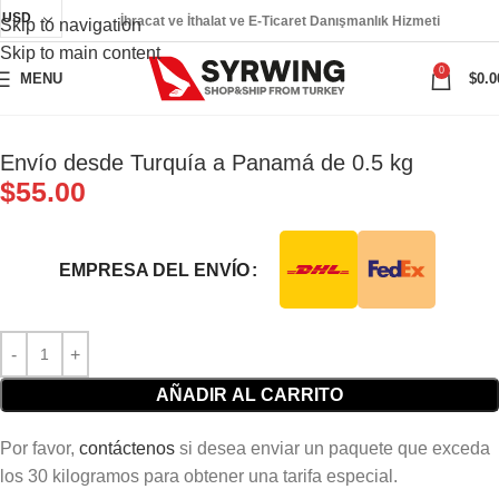
USD
İhracat ve İthalat ve E-Ticaret Danışmanlık Hizmeti
Skip to navigation
Skip to main content
0
MENU
$
0.0
Envío desde Turquía a Panamá de 0.5 kg
$
55.00
EMPRESA DEL ENVÍO
AÑADIR AL CARRITO
Por favor,
contáctenos
si desea enviar un paquete que exceda
los 30 kilogramos para obtener una tarifa especial.