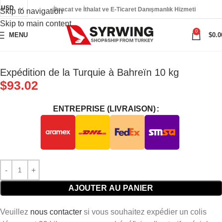
USD
İhracat ve İthalat ve E-Ticaret Danışmanlık Hizmeti
Skip to navigation
Skip to main content
0
MENU
$
0.0
Expédition de la Turquie à Bahreïn 10 kg
$
93.02
ENTREPRISE (LIVRAISON)
AJOUTER AU PANIER
Veuillez
nous contacter
si vous souhaitez expédier un colis