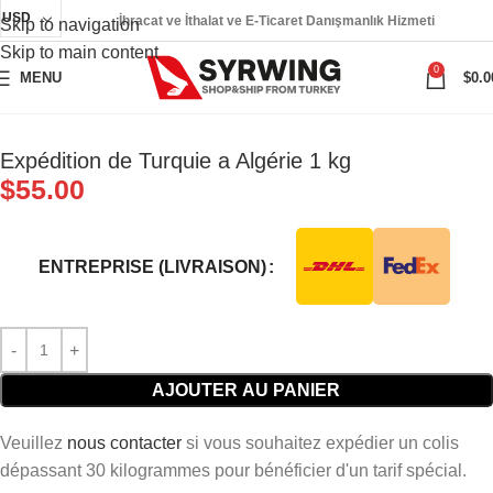
USD
İhracat ve İthalat ve E-Ticaret Danışmanlık Hizmeti
Skip to navigation
Skip to main content
0
MENU
$
0.0
Expédition de Turquie a Algérie 1 kg
$
55.00
ENTREPRISE (LIVRAISON)
AJOUTER AU PANIER
Veuillez
nous contacter
si vous souhaitez expédier un colis
dépassant 30 kilogrammes pour bénéficier d'un tarif spécial.