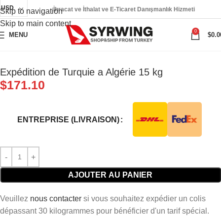
USD
İhracat ve İthalat ve E-Ticaret Danışmanlık Hizmeti
Skip to navigation
Skip to main content
0
MENU
$
0.0
Expédition de Turquie a Algérie 15 kg
$
171.10
ENTREPRISE (LIVRAISON)
AJOUTER AU PANIER
Veuillez
nous contacter
si vous souhaitez expédier un colis
dépassant 30 kilogrammes pour bénéficier d'un tarif spécial.