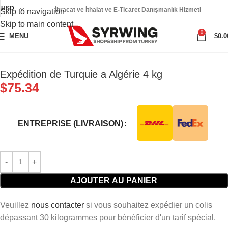
USD
İhracat ve İthalat ve E-Ticaret Danışmanlık Hizmeti
Skip to navigation
Skip to main content
0
MENU
$
0.0
Expédition de Turquie a Algérie 4 kg
$
75.34
ENTREPRISE (LIVRAISON)
AJOUTER AU PANIER
Veuillez
nous contacter
si vous souhaitez expédier un colis
dépassant 30 kilogrammes pour bénéficier d'un tarif spécial.