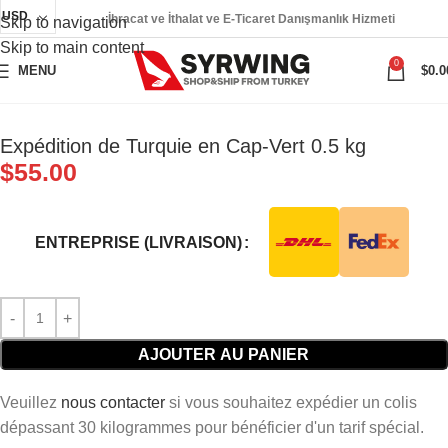
USD
İhracat ve İthalat ve E-Ticaret Danışmanlık Hizmeti
Skip to navigation
Skip to main content
0
MENU
$
0.0
Expédition de Turquie en Cap-Vert 0.5 kg
$
55.00
ENTREPRISE (LIVRAISON)
AJOUTER AU PANIER
Veuillez
nous contacter
si vous souhaitez expédier un colis
dépassant 30 kilogrammes pour bénéficier d'un tarif spécial.