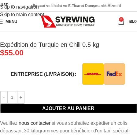
USD
İhracat ve İthalat ve E-Ticaret Danışmanlık Hizmeti
Skip to navigation
Skip to main content
0
MENU
$
0.0
Expédition de Turquie en Chili 0.5 kg
$
55.00
ENTREPRISE (LIVRAISON)
AJOUTER AU PANIER
Veuillez
nous contacter
si vous souhaitez expédier un colis
dépassant 30 kilogrammes pour bénéficier d'un tarif spécial.