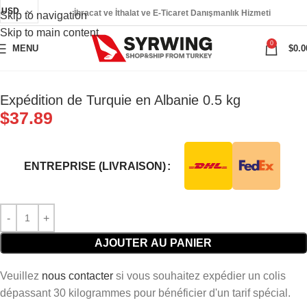
USD
İhracat ve İthalat ve E-Ticaret Danışmanlık Hizmeti
Skip to navigation
Skip to main content
0
MENU
$
0.0
Expédition de Turquie en Albanie 0.5 kg
$
37.89
ENTREPRISE (LIVRAISON)
AJOUTER AU PANIER
Veuillez
nous contacter
si vous souhaitez expédier un colis
dépassant 30 kilogrammes pour bénéficier d'un tarif spécial.