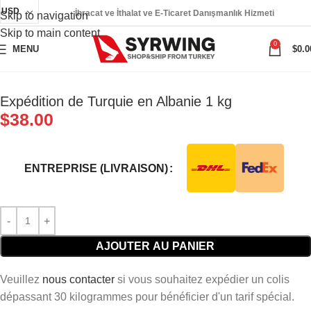
USD
İhracat ve İthalat ve E-Ticaret Danışmanlık Hizmeti
Skip to navigation
Skip to main content
0
MENU
$
0.0
Expédition de Turquie en Albanie 1 kg
$
38.00
ENTREPRISE (LIVRAISON)
AJOUTER AU PANIER
Veuillez
nous contacter
si vous souhaitez expédier un colis
dépassant 30 kilogrammes pour bénéficier d'un tarif spécial.