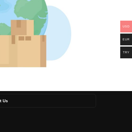
USD
EUR
TRY
t Us