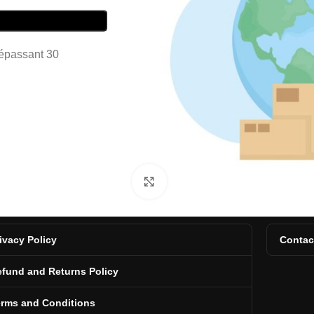
dépassant 30
Click to enlarge
ivacy Policy
Contac
fund and Returns Policy
erms and Conditions