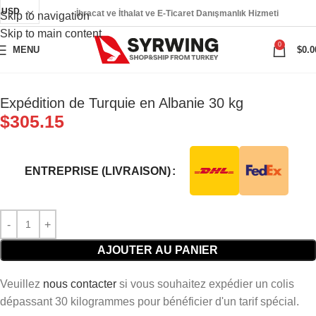
USD
İhracat ve İthalat ve E-Ticaret Danışmanlık Hizmeti
Skip to navigation
Skip to main content
0
MENU
$
0.0
Expédition de Turquie en Albanie 30 kg
$
305.15
ENTREPRISE (LIVRAISON)
AJOUTER AU PANIER
Veuillez
nous contacter
si vous souhaitez expédier un colis
dépassant 30 kilogrammes pour bénéficier d'un tarif spécial.