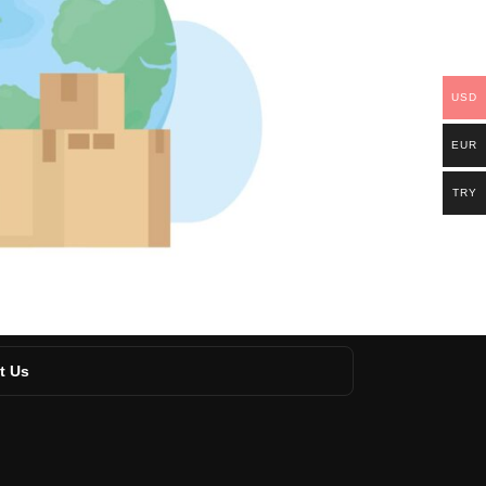
USD
EUR
TRY
t Us