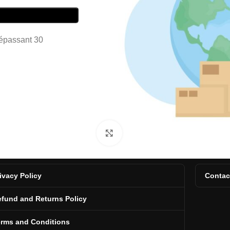
dépassant 30
Click to enlarge
ivacy Policy
Contac
fund and Returns Policy
erms and Conditions