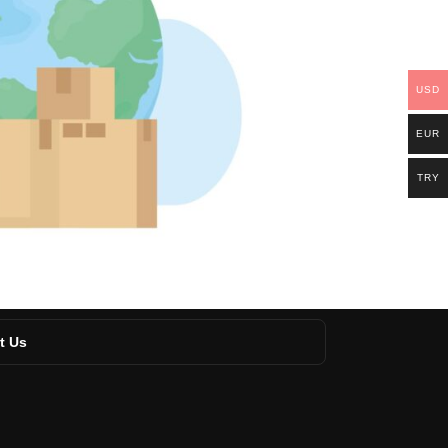
USD
EUR
TRY
t Us