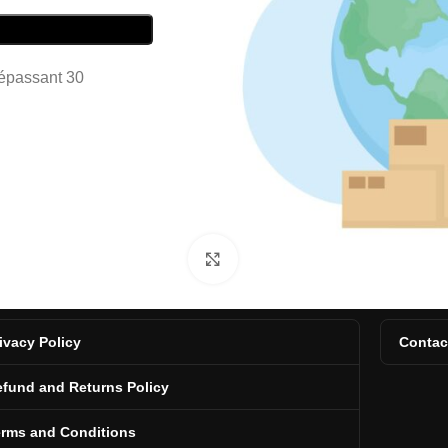
dépassant 30
Click to enlarge
ivacy Policy
Contac
fund and Returns Policy
erms and Conditions