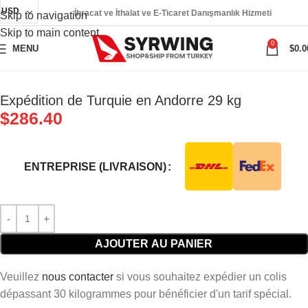
USD
İhracat ve İthalat ve E-Ticaret Danışmanlık Hizmeti
Skip to navigation
Skip to main content
0
MENU
$
0.0
Expédition de Turquie en Andorre 29 kg
$
286.40
ENTREPRISE (LIVRAISON)
AJOUTER AU PANIER
Veuillez
nous contacter
si vous souhaitez expédier un colis
dépassant 30 kilogrammes pour bénéficier d'un tarif spécial.