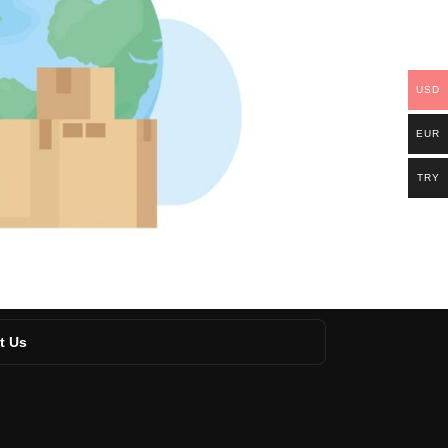
USD
EUR
TRY
t Us