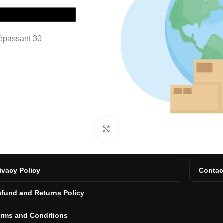
dépassant 30
Click to enlarge
ivacy Policy
Contac
fund and Returns Policy
erms and Conditions