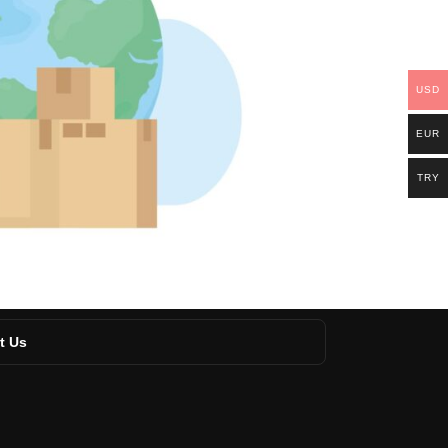
USD
EUR
TRY
t Us