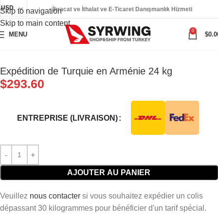
USD
İhracat ve İthalat ve E-Ticaret Danışmanlık Hizmeti
Skip to navigation
Skip to main content
0
MENU
$
0.0
Expédition de Turquie en Arménie 24 kg
$
293.60
ENTREPRISE (LIVRAISON)
AJOUTER AU PANIER
Veuillez
nous contacter
si vous souhaitez expédier un colis
dépassant 30 kilogrammes pour bénéficier d'un tarif spécial.