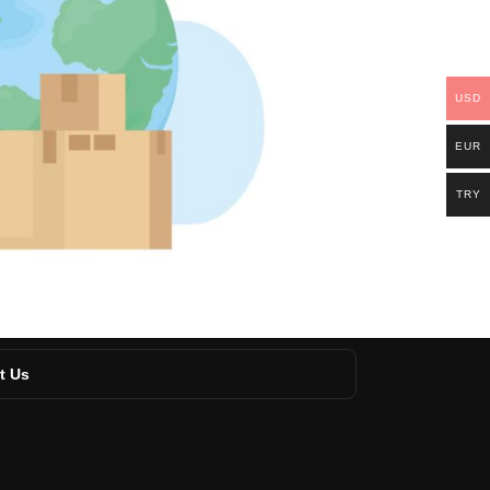
USD
EUR
TRY
t Us