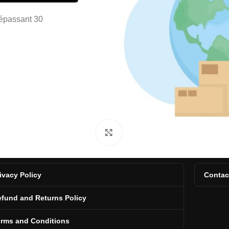
dépassant 30
Click to enlarge
ivacy Policy
Contac
fund and Returns Policy
erms and Conditions