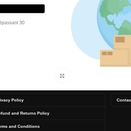
dépassant 30
Click to enlarge
ivacy Policy
Contac
fund and Returns Policy
erms and Conditions