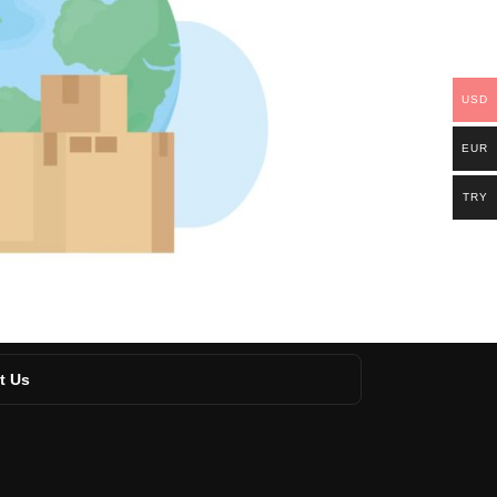
USD
EUR
TRY
t Us