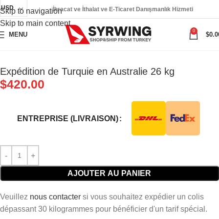
USD
İhracat ve İthalat ve E-Ticaret Danışmanlık Hizmeti
Skip to navigation
Skip to main content
0
MENU
$
0.0
Expédition de Turquie en Australie 26 kg
$
420.00
ENTREPRISE (LIVRAISON)
AJOUTER AU PANIER
Veuillez
nous contacter
si vous souhaitez expédier un colis
dépassant 30 kilogrammes pour bénéficier d'un tarif spécial.