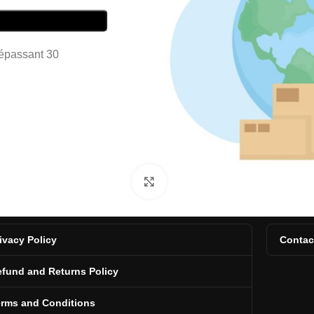
dépassant 30
Click to enlarge
ivacy Policy
Contac
fund and Returns Policy
erms and Conditions