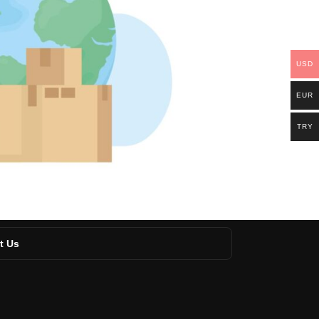
USD
EUR
TRY
t Us