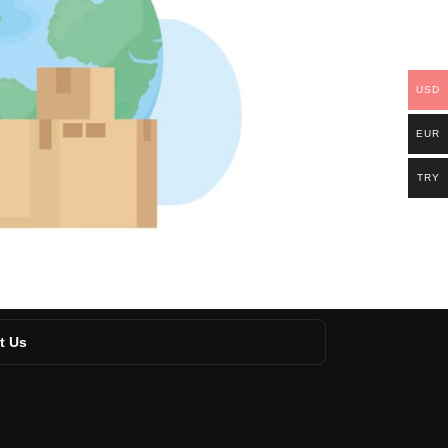
USD
EUR
TRY
t Us