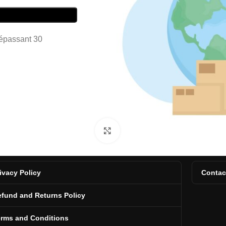
dépassant 30
Click to enlarge
ivacy Policy
Contac
fund and Returns Policy
erms and Conditions