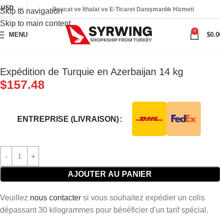
USD
İhracat ve İthalat ve E-Ticaret Danışmanlık Hizmeti
Skip to navigation
Skip to main content
0
MENU
$
0.0
Expédition de Turquie en Azerbaijan 14 kg
$
157.48
ENTREPRISE (LIVRAISON)
AJOUTER AU PANIER
Veuillez
nous contacter
si vous souhaitez expédier un colis
dépassant 30 kilogrammes pour bénéficier d'un tarif spécial.