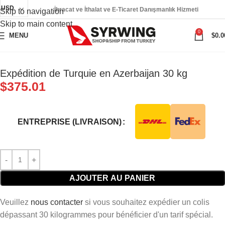
USD
İhracat ve İthalat ve E-Ticaret Danışmanlık Hizmeti
Skip to navigation
Skip to main content
0
MENU
$
0.0
Expédition de Turquie en Azerbaijan 30 kg
$
375.01
ENTREPRISE (LIVRAISON)
AJOUTER AU PANIER
Veuillez
nous contacter
si vous souhaitez expédier un colis
dépassant 30 kilogrammes pour bénéficier d'un tarif spécial.