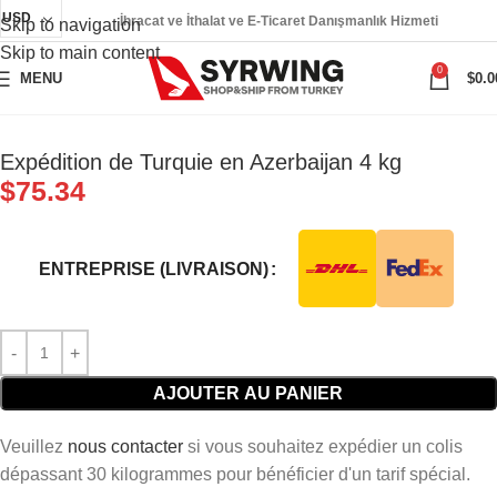
USD
İhracat ve İthalat ve E-Ticaret Danışmanlık Hizmeti
Skip to navigation
Skip to main content
0
MENU
$
0.0
Expédition de Turquie en Azerbaijan 4 kg
$
75.34
ENTREPRISE (LIVRAISON)
AJOUTER AU PANIER
Veuillez
nous contacter
si vous souhaitez expédier un colis
dépassant 30 kilogrammes pour bénéficier d'un tarif spécial.