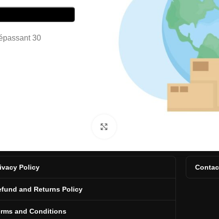
dépassant 30
Click to enlarge
ivacy Policy
Contac
fund and Returns Policy
erms and Conditions