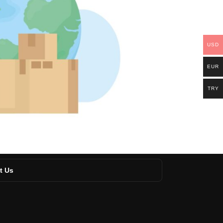
USD
EUR
TRY
t Us