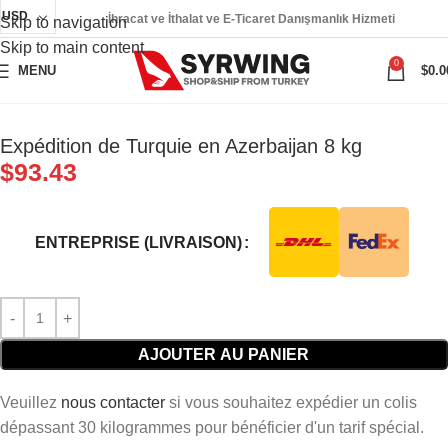
USD
İhracat ve İthalat ve E-Ticaret Danışmanlık Hizmeti
Skip to navigation
Skip to main content
0
MENU
$
0.0
Expédition de Turquie en Azerbaijan 8 kg
$
93.43
ENTREPRISE (LIVRAISON)
AJOUTER AU PANIER
Veuillez
nous contacter
si vous souhaitez expédier un colis
dépassant 30 kilogrammes pour bénéficier d'un tarif spécial.