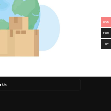
USD
EUR
TRY
t Us