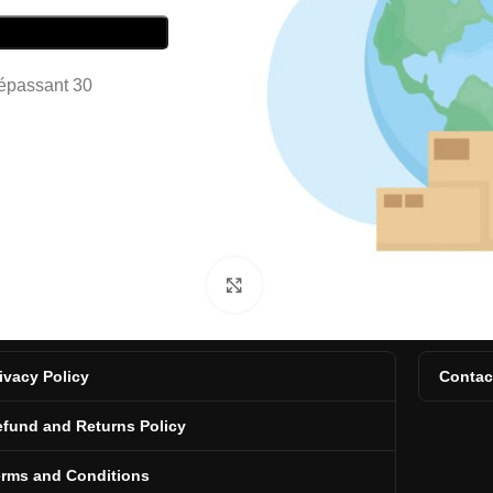
dépassant 30
Click to enlarge
ivacy Policy
Contac
fund and Returns Policy
erms and Conditions