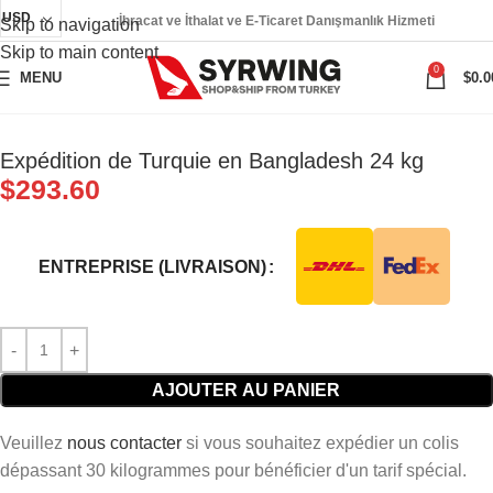
USD
İhracat ve İthalat ve E-Ticaret Danışmanlık Hizmeti
Skip to navigation
Skip to main content
0
MENU
$
0.0
Expédition de Turquie en Bangladesh 24 kg
$
293.60
ENTREPRISE (LIVRAISON)
AJOUTER AU PANIER
Veuillez
nous contacter
si vous souhaitez expédier un colis
dépassant 30 kilogrammes pour bénéficier d'un tarif spécial.