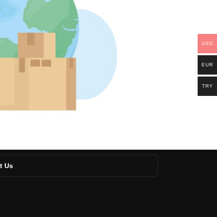
USD
EUR
TRY
t Us