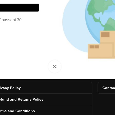
dépassant 30
Click to enlarge
ivacy Policy
Contac
fund and Returns Policy
erms and Conditions