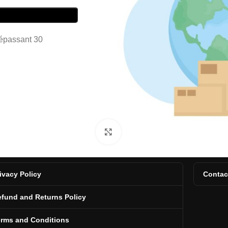
dépassant 30
Click to enlarge
ivacy Policy
Contac
fund and Returns Policy
erms and Conditions