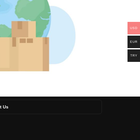
USD
EUR
TRY
t Us