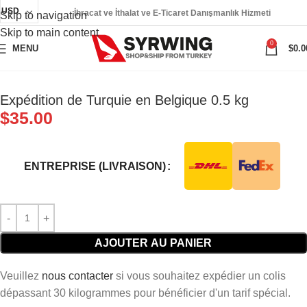
USD
İhracat ve İthalat ve E-Ticaret Danışmanlık Hizmeti
Skip to navigation
Skip to main content
0
MENU
$
0.0
Expédition de Turquie en Belgique 0.5 kg
$
35.00
ENTREPRISE (LIVRAISON)
AJOUTER AU PANIER
Veuillez
nous contacter
si vous souhaitez expédier un colis
dépassant 30 kilogrammes pour bénéficier d'un tarif spécial.