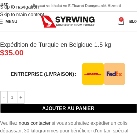
USD
İhracat ve İthalat ve E-Ticaret Danışmanlık Hizmeti
Skip to navigation
Skip to main content
0
MENU
$
0.0
Expédition de Turquie en Belgique 1.5 kg
$
35.00
ENTREPRISE (LIVRAISON)
AJOUTER AU PANIER
Veuillez
nous contacter
si vous souhaitez expédier un colis
dépassant 30 kilogrammes pour bénéficier d'un tarif spécial.