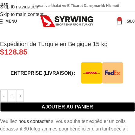
USD
İhracat ve İthalat ve E-Ticaret Danışmanlık Hizmeti
Skip to navigation
Skip to main content
0
MENU
$
0.0
Expédition de Turquie en Belgique 15 kg
$
128.85
ENTREPRISE (LIVRAISON)
AJOUTER AU PANIER
Veuillez
nous contacter
si vous souhaitez expédier un colis
dépassant 30 kilogrammes pour bénéficier d'un tarif spécial.