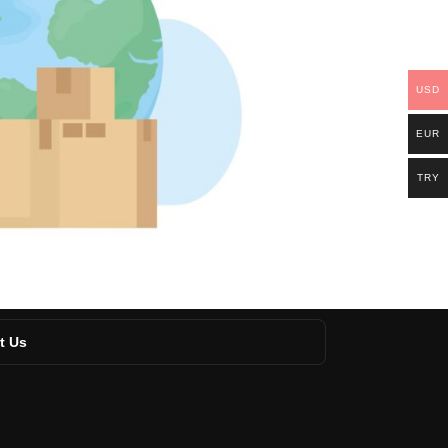
USD
EUR
TRY
t Us