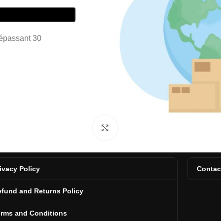
dépassant 30
Click to enlarge
ivacy Policy
Contac
fund and Returns Policy
erms and Conditions