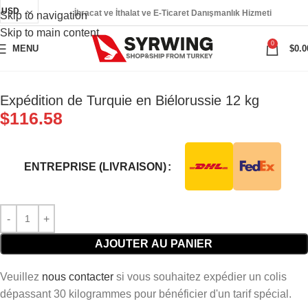
USD
İhracat ve İthalat ve E-Ticaret Danışmanlık Hizmeti
Skip to navigation
Skip to main content
0
MENU
$
0.0
Expédition de Turquie en Biélorussie 12 kg
$
116.58
ENTREPRISE (LIVRAISON)
AJOUTER AU PANIER
Veuillez
nous contacter
si vous souhaitez expédier un colis
dépassant 30 kilogrammes pour bénéficier d'un tarif spécial.