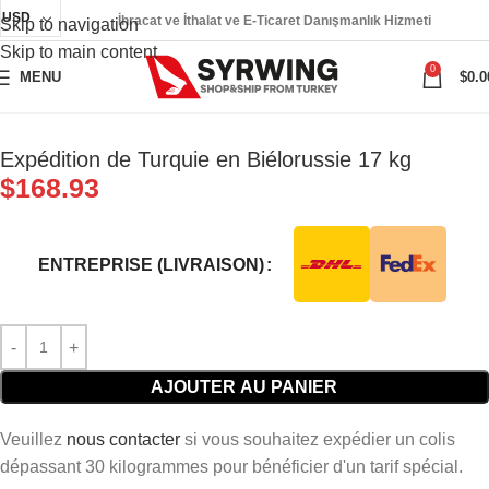
USD
İhracat ve İthalat ve E-Ticaret Danışmanlık Hizmeti
Skip to navigation
Skip to main content
0
MENU
$
0.0
Expédition de Turquie en Biélorussie 17 kg
$
168.93
ENTREPRISE (LIVRAISON)
AJOUTER AU PANIER
Veuillez
nous contacter
si vous souhaitez expédier un colis
dépassant 30 kilogrammes pour bénéficier d'un tarif spécial.