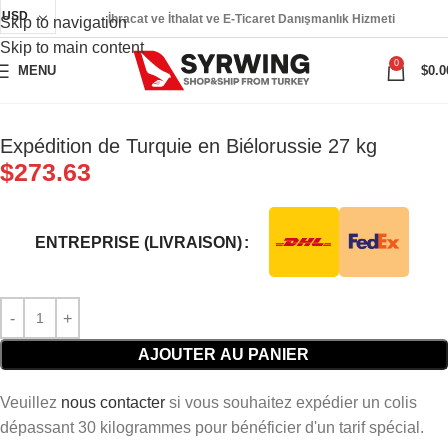
USD
İhracat ve İthalat ve E-Ticaret Danışmanlık Hizmeti
Skip to navigation
Skip to main content
0
MENU
$
0.0
Expédition de Turquie en Biélorussie 27 kg
$
273.63
ENTREPRISE (LIVRAISON)
AJOUTER AU PANIER
Veuillez
nous contacter
si vous souhaitez expédier un colis
dépassant 30 kilogrammes pour bénéficier d'un tarif spécial.