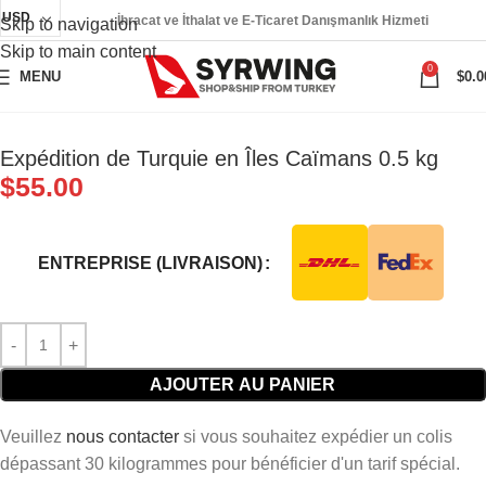
USD
İhracat ve İthalat ve E-Ticaret Danışmanlık Hizmeti
Skip to navigation
Skip to main content
0
MENU
$
0.0
Expédition de Turquie en Îles Caïmans 0.5 kg
$
55.00
ENTREPRISE (LIVRAISON)
AJOUTER AU PANIER
Veuillez
nous contacter
si vous souhaitez expédier un colis
dépassant 30 kilogrammes pour bénéficier d'un tarif spécial.