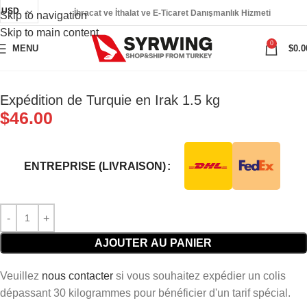
USD
İhracat ve İthalat ve E-Ticaret Danışmanlık Hizmeti
Skip to navigation
Skip to main content
0
MENU
$
0.0
Expédition de Turquie en Irak 1.5 kg
$
46.00
ENTREPRISE (LIVRAISON)
AJOUTER AU PANIER
Veuillez
nous contacter
si vous souhaitez expédier un colis
dépassant 30 kilogrammes pour bénéficier d'un tarif spécial.