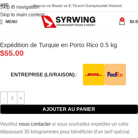
USD
İhracat ve İthalat ve E-Ticaret Danışmanlık Hizmeti
Skip to navigation
Skip to main content
0
MENU
$
0.0
Expédition de Turquie en Porto Rico 0.5 kg
$
55.00
ENTREPRISE (LIVRAISON)
AJOUTER AU PANIER
Veuillez
nous contacter
si vous souhaitez expédier un colis
dépassant 30 kilogrammes pour bénéficier d'un tarif spécial.